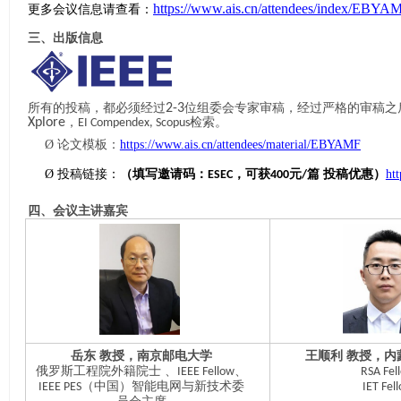
https://www.ais.cn/attendees/index/EBYA
更多会议信息请查看：
三、出版信息
所有的投稿，都必须经过
2-3
位组委会专家审稿，经过严格的审稿之
Xplore
，
检索。
EI Compendex, Scopus
Ø
论文模板：
https://www.ais.cn/attendees/material/EBYAMF
Ø
投稿链接：
（填写邀请码：
，可获
元
篇 投稿优惠）
ht
ESEC
400
/
四、会议主讲嘉宾
岳东
教授，南京邮电大学
王顺利
教授，内
俄罗斯工程院外籍院士
、
、
IEEE Fellow
RSA Fel
（中国）智能电网与新技术委
IEEE PES
IET Fel