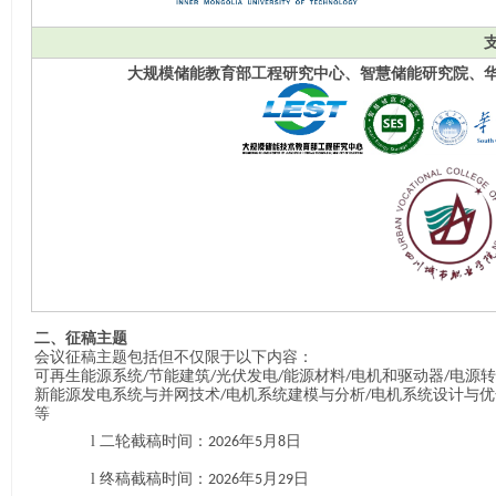
大规模储能教育部工程研究中心、智慧储能研究院、
二、征稿主题
会议征稿主题包括但不仅限于以下内容：
可再生能源系统
节能建筑
光伏发电
能源材料
电机和驱动器
电源转
/
/
/
/
/
新能源发电系统与并网技术
电机系统建模与分析
电机系统设计与优
/
/
等
l
二轮截稿时间：
年
月
日
2026
5
8
l
终稿截稿时间：
年
月
日
2026
5
29